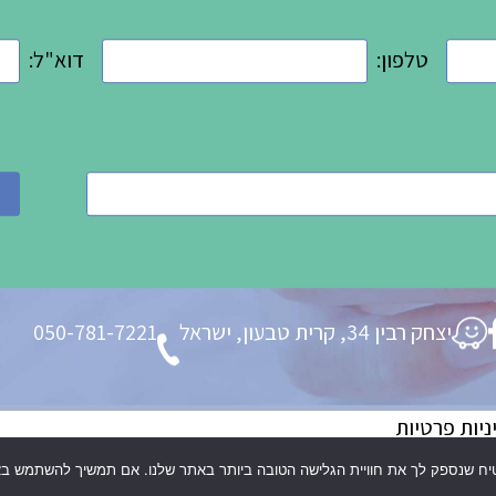
טלפון:
דוא"ל:
יצחק רבין 34, קרית טבעון, ישראל
050-781-7221
יות פרטיות
ו לעיצוב הלית קלכמן