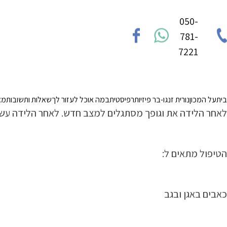
Ski
050-
t
781-
conten
7221
בית
על המכון
נורית זנגו-בר פיזיותרפיסטית
במה אוכל לעזור לך
שאלות ותשובות
מא
לאחר הלידה את וגופך מסתגלים למצב חדש. לאחר הלידה עשויי
הטיפול מתאים ל:
כאבים באגן ובגב