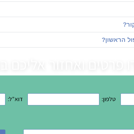
ור?
ול הראשון?
 פרטים ואחזור אליכם 
טלפון:
דוא"ל: