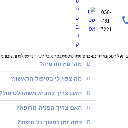
050-
781-
7221
בית
על המכון
נורית זנגו-בר פיזיותרפיסטית
במה אוכל לעזור לך
שאלות ותשובות
מא
מהי פיזיותרפיה?
מה צפוי לי בטיפול הראשון?
האם צריך להביא משהו לטיפול?
האם צריך הפניה מרופא?
כמה זמן נמשך כל טיפול?